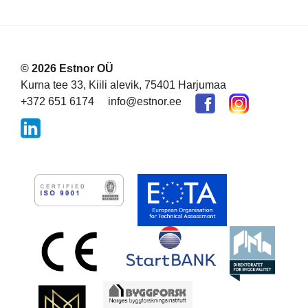
© 2026 Estnor OÜ
Kurna tee 33, Kiili alevik, 75401 Harjumaa
+372 651 6174
info@estnor.ee