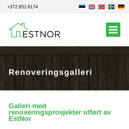
+372 651 6174
Renoveringsgalleri
Galleri med
renoveringsprosjekter utført av
EstNor