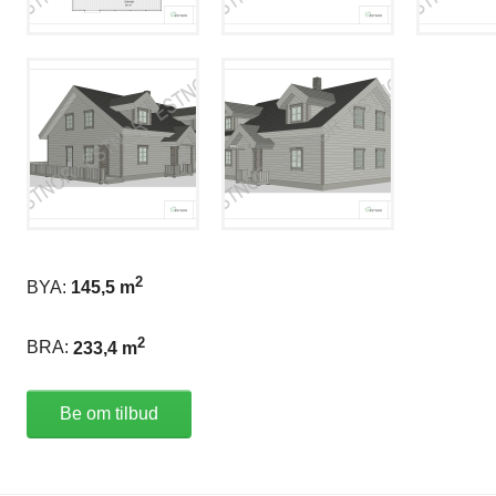
2
BYA:
145,5 m
2
BRA:
233,4 m
Be om tilbud